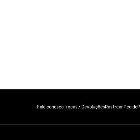
Fale conosco
Trocas / Devoluções
P
Rastrear Pedido