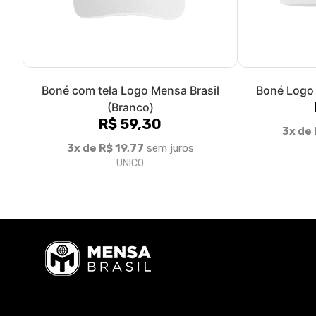
Boné com tela Logo Mensa Brasil
Boné Logo 
(Branco)
R$ 59,30
3x de 
3x de R$ 19,77
sem juros
UNICO