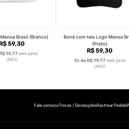
Mensa Brasil (Branco)
Boné com tela Logo Mensa Br
R$ 59,30
(Preto)
R$ 59,30
R$ 19,77
sem juros
UNICO
3x de R$ 19,77
sem juros
UNICO
Fale conosco
Trocas / Devoluções
P
Rastrear Pedido