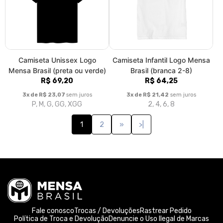
Camiseta Unissex Logo
Camiseta Infantil Logo Mensa
Mensa Brasil (preta ou verde)
Brasil (branca 2-8)
R$ 69,20
R$ 64,25
3x de R$ 23,07
sem juros
3x de R$ 21,42
sem juros
P, M, G, GG, XGG
2, 4, 6, 8
1
2
»
>|
Fale conosco
Trocas / Devoluções
Rastrear Pedido
Política de Troca e Devolução
Denuncie o Uso Ilegal de Marcas