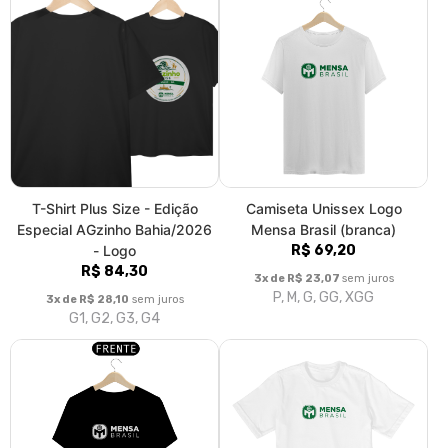
T-Shirt Plus Size - Edição
Camiseta Unissex Logo
Especial AGzinho Bahia/2026
Mensa Brasil (branca)
- Logo
R$ 69,20
R$ 84,30
3x de R$ 23,07
sem juros
P, M, G, GG, XGG
3x de R$ 28,10
sem juros
G1, G2, G3, G4