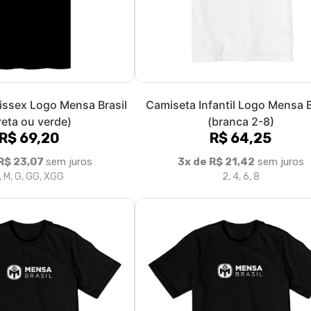
issex Logo Mensa Brasil
Camiseta Infantil Logo Mensa B
reta ou verde)
(branca 2-8)
R$ 69,20
R$ 64,25
R$ 23,07
sem juros
3x de R$ 21,42
sem juros
, M, G, GG, XGG
2, 4, 6, 8