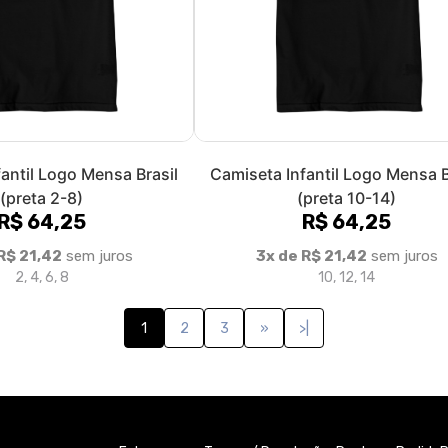
antil Logo Mensa Brasil
Camiseta Infantil Logo Mensa B
(preta 2-8)
(preta 10-14)
R$ 64,25
R$ 64,25
R$ 21,42
sem juros
3x de R$ 21,42
sem juros
2, 4, 6, 8
10, 12, 14
1
2
3
»
>|