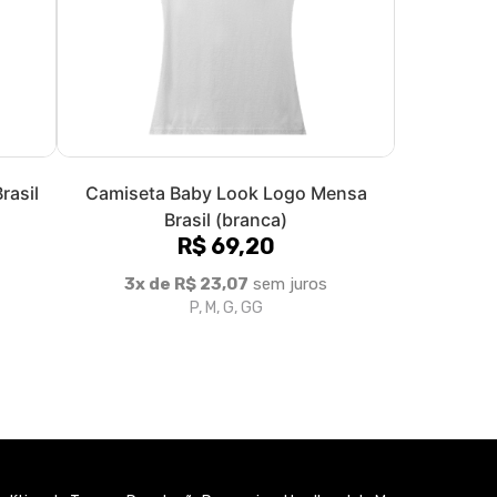
rasil
Camiseta Baby Look Logo Mensa
Brasil (branca)
R$ 69,20
3x de R$ 23,07
sem juros
P, M, G, GG