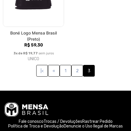
Boné Logo Mensa Brasil
(Preto)
R$ 59,30
3x de R$ 19,77
sem juros
UNICO
|<
«
1
2
3
Fale conosco
Trocas / Devoluções
Rastrear Pedido
Política de Troca e Devolução
Denuncie o Uso Ilegal de Marcas